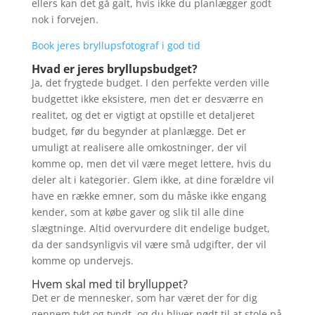
ellers kan det gå galt, hvis ikke du planlægger godt
nok i forvejen.
Book jeres bryllupsfotograf i god tid
Hvad er jeres bryllupsbudget?
Ja, det frygtede budget. I den perfekte verden ville
budgettet ikke eksistere, men det er desværre en
realitet, og det er vigtigt at opstille et detaljeret
budget, før du begynder at planlægge. Det er
umuligt at realisere alle omkostninger, der vil
komme op, men det vil være meget lettere, hvis du
deler alt i kategorier. Glem ikke, at dine forældre vil
have en række emner, som du måske ikke engang
kender, som at købe gaver og slik til alle dine
slægtninge. Altid overvurdere dit endelige budget,
da der sandsynligvis vil være små udgifter, der vil
komme op undervejs.
Hvem skal med til brylluppet?
Det er de mennesker, som har været der for dig
gennem tykt og tyndt, og du bliver nødt til at stole på