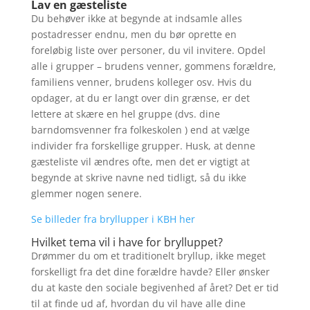
Lav en gæsteliste
Du behøver ikke at begynde at indsamle alles
postadresser endnu, men du bør oprette en
foreløbig liste over personer, du vil invitere. Opdel
alle i grupper – brudens venner, gommens forældre,
familiens venner, brudens kolleger osv. Hvis du
opdager, at du er langt over din grænse, er det
lettere at skære en hel gruppe (dvs. dine
barndomsvenner fra folkeskolen ) end at vælge
individer fra forskellige grupper. Husk, at denne
gæsteliste vil ændres ofte, men det er vigtigt at
begynde at skrive navne ned tidligt, så du ikke
glemmer nogen senere.
Se billeder fra bryllupper i KBH her
Hvilket tema vil i have for brylluppet?
Drømmer du om et traditionelt bryllup, ikke meget
forskelligt fra det dine forældre havde? Eller ønsker
du at kaste den sociale begivenhed af året? Det er tid
til at finde ud af, hvordan du vil have alle dine