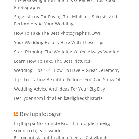
The Following Information Is Great For Tips About
Photography!
Suggestions For Paying The Minister, Soloists And
Performers At Your Wedding
How To Take The Best Photographs NOW!
Your Wedding Help Is Here With These Tips!
Start Planning The Wedding You’ve Always Wanted
Learn How To Take The Best Pictures
Wedding Tips 101: How To Have A Great Ceremony
Tips For Taking Beautiful Pictures You Can Show Off
Wedding Advice And Ideas For Your Big Day
Det lyder som lidt af en kærlighedshistorie
Bryllupsfotograf
Bryllup på Norsminde Kro – En uforglemmelig
sommerdag ved vandet
Et romantisk juni-bryllup på en af Østjyllands