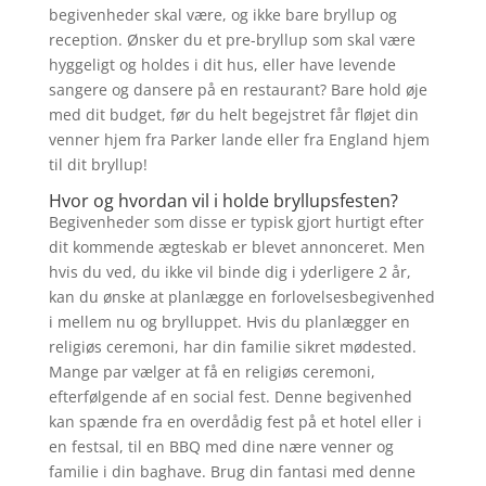
begivenheder skal være, og ikke bare bryllup og
reception. Ønsker du et pre-bryllup som skal være
hyggeligt og holdes i dit hus, eller have levende
sangere og dansere på en restaurant? Bare hold øje
med dit budget, før du helt begejstret får fløjet din
venner hjem fra Parker lande eller fra England hjem
til dit bryllup!
Hvor og hvordan vil i holde bryllupsfesten?
Begivenheder som disse er typisk gjort hurtigt efter
dit kommende ægteskab er blevet annonceret. Men
hvis du ved, du ikke vil binde dig i yderligere 2 år,
kan du ønske at planlægge en forlovelsesbegivenhed
i mellem nu og brylluppet. Hvis du planlægger en
religiøs ceremoni, har din familie sikret mødested.
Mange par vælger at få en religiøs ceremoni,
efterfølgende af en social fest. Denne begivenhed
kan spænde fra en overdådig fest på et hotel eller i
en festsal, til en BBQ med dine nære venner og
familie i din baghave. Brug din fantasi med denne