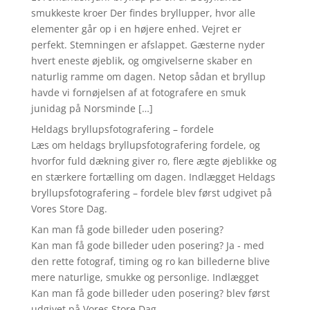
smukkeste kroer Der findes bryllupper, hvor alle
elementer går op i en højere enhed. Vejret er
perfekt. Stemningen er afslappet. Gæsterne nyder
hvert eneste øjeblik, og omgivelserne skaber en
naturlig ramme om dagen. Netop sådan et bryllup
havde vi fornøjelsen af at fotografere en smuk
junidag på Norsminde […]
Heldags bryllupsfotografering – fordele
Læs om heldags bryllupsfotografering fordele, og
hvorfor fuld dækning giver ro, flere ægte øjeblikke og
en stærkere fortælling om dagen. Indlægget Heldags
bryllupsfotografering – fordele blev først udgivet på
Vores Store Dag.
Kan man få gode billeder uden posering?
Kan man få gode billeder uden posering? Ja - med
den rette fotograf, timing og ro kan billederne blive
mere naturlige, smukke og personlige. Indlægget
Kan man få gode billeder uden posering? blev først
udgivet på Vores Store Dag.