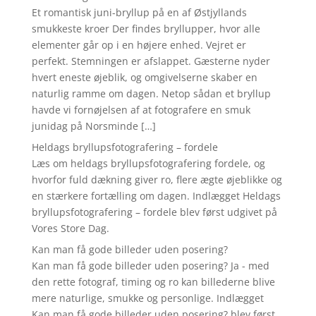
Et romantisk juni-bryllup på en af Østjyllands
smukkeste kroer Der findes bryllupper, hvor alle
elementer går op i en højere enhed. Vejret er
perfekt. Stemningen er afslappet. Gæsterne nyder
hvert eneste øjeblik, og omgivelserne skaber en
naturlig ramme om dagen. Netop sådan et bryllup
havde vi fornøjelsen af at fotografere en smuk
junidag på Norsminde […]
Heldags bryllupsfotografering – fordele
Læs om heldags bryllupsfotografering fordele, og
hvorfor fuld dækning giver ro, flere ægte øjeblikke og
en stærkere fortælling om dagen. Indlægget Heldags
bryllupsfotografering – fordele blev først udgivet på
Vores Store Dag.
Kan man få gode billeder uden posering?
Kan man få gode billeder uden posering? Ja - med
den rette fotograf, timing og ro kan billederne blive
mere naturlige, smukke og personlige. Indlægget
Kan man få gode billeder uden posering? blev først