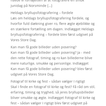
havde vi fornøjelsen af at fotografere en smuk
junidag på Norsminde […]
Heldags bryllupsfotografering – fordele
Læs om heldags bryllupsfotografering fordele, og
hvorfor fuld dækning giver ro, flere ægte øjeblikke og
en stærkere fortælling om dagen. Indlægget Heldags
bryllupsfotografering – fordele blev først udgivet på
Vores Store Dag.
Kan man få gode billeder uden posering?
Kan man få gode billeder uden posering? Ja - med
den rette fotograf, timing og ro kan billederne blive
mere naturlige, smukke og personlige. Indlægget
Kan man få gode billeder uden posering? blev først
udgivet på Vores Store Dag.
Fotograf til kirke og fest – sådan vælger I rigtigt
Skal I finde en fotograf til kirke og fest? Få råd om stil,
erfaring, timing og tryghed, så jeres bryllupsbilleder
bliver smukke og ægte. Indlægget Fotograf til kirke og
fest – sådan vælger I rigtigt blev først udgivet på