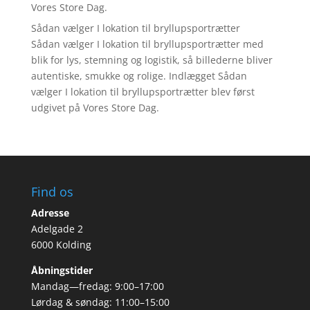
Vores Store Dag.
Sådan vælger I lokation til bryllupsportrætter
Sådan vælger I lokation til bryllupsportrætter med
blik for lys, stemning og logistik, så billederne bliver
autentiske, smukke og rolige. Indlægget Sådan
vælger I lokation til bryllupsportrætter blev først
udgivet på Vores Store Dag.
Find os
Adresse
Adelgade 2
6000 Kolding
Åbningstider
Mandag—fredag: 9:00–17:00
Lørdag & søndag: 11:00–15:00