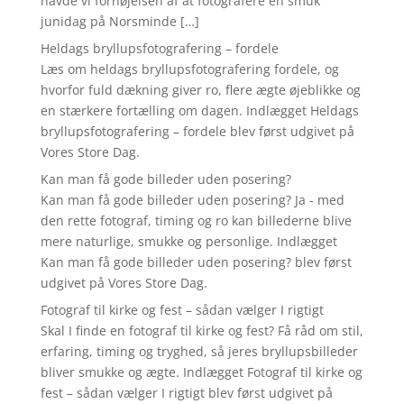
havde vi fornøjelsen af at fotografere en smuk
junidag på Norsminde […]
Heldags bryllupsfotografering – fordele
Læs om heldags bryllupsfotografering fordele, og
hvorfor fuld dækning giver ro, flere ægte øjeblikke og
en stærkere fortælling om dagen. Indlægget Heldags
bryllupsfotografering – fordele blev først udgivet på
Vores Store Dag.
Kan man få gode billeder uden posering?
Kan man få gode billeder uden posering? Ja - med
den rette fotograf, timing og ro kan billederne blive
mere naturlige, smukke og personlige. Indlægget
Kan man få gode billeder uden posering? blev først
udgivet på Vores Store Dag.
Fotograf til kirke og fest – sådan vælger I rigtigt
Skal I finde en fotograf til kirke og fest? Få råd om stil,
erfaring, timing og tryghed, så jeres bryllupsbilleder
bliver smukke og ægte. Indlægget Fotograf til kirke og
fest – sådan vælger I rigtigt blev først udgivet på