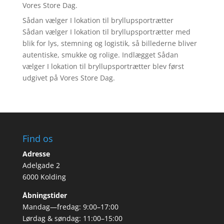
Vores Store Dag.
Sådan vælger I lokation til bryllupsportrætter
Sådan vælger I lokation til bryllupsportrætter med
blik for lys, stemning og logistik, så billederne bliver
autentiske, smukke og rolige. Indlægget Sådan
vælger I lokation til bryllupsportrætter blev først
udgivet på Vores Store Dag.
Find os
Adresse
Adelgade 2
6000 Kolding
Åbningstider
Mandag—fredag: 9:00–17:00
Lørdag & søndag: 11:00–15:00