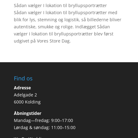
Sådan vælger I lokation til bryllupsportrætter
Sådan vælger I lokation til bryllupsportrætter med
blik for lys, stemning og logistik, så billederne bliver
autentiske, smukke og rolige. Indlægget Sådan
vælger I lokation til bryllupsportrætter blev først
udgivet på Vores Store Dag.
Find os
Adresse
Adelgade 2
6000 Kolding
Åbningstider
Mandag—fredag: 9:00–17:00
Lørdag & søndag: 11:00–15:00