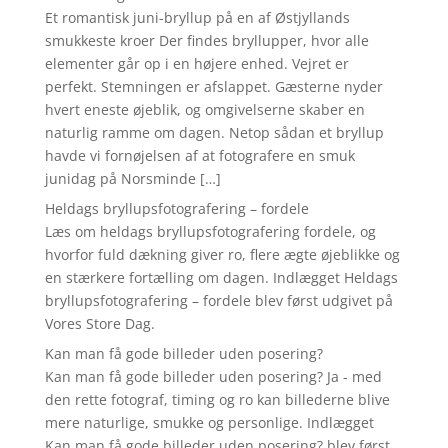
Et romantisk juni-bryllup på en af Østjyllands
smukkeste kroer Der findes bryllupper, hvor alle
elementer går op i en højere enhed. Vejret er
perfekt. Stemningen er afslappet. Gæsterne nyder
hvert eneste øjeblik, og omgivelserne skaber en
naturlig ramme om dagen. Netop sådan et bryllup
havde vi fornøjelsen af at fotografere en smuk
junidag på Norsminde […]
Heldags bryllupsfotografering – fordele
Læs om heldags bryllupsfotografering fordele, og
hvorfor fuld dækning giver ro, flere ægte øjeblikke og
en stærkere fortælling om dagen. Indlægget Heldags
bryllupsfotografering – fordele blev først udgivet på
Vores Store Dag.
Kan man få gode billeder uden posering?
Kan man få gode billeder uden posering? Ja - med
den rette fotograf, timing og ro kan billederne blive
mere naturlige, smukke og personlige. Indlægget
Kan man få gode billeder uden posering? blev først