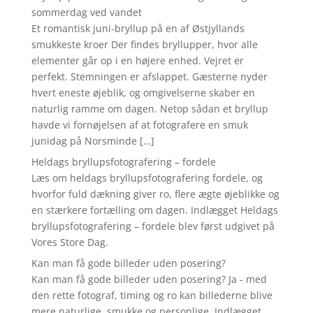
sommerdag ved vandet
Et romantisk juni-bryllup på en af Østjyllands
smukkeste kroer Der findes bryllupper, hvor alle
elementer går op i en højere enhed. Vejret er
perfekt. Stemningen er afslappet. Gæsterne nyder
hvert eneste øjeblik, og omgivelserne skaber en
naturlig ramme om dagen. Netop sådan et bryllup
havde vi fornøjelsen af at fotografere en smuk
junidag på Norsminde […]
Heldags bryllupsfotografering – fordele
Læs om heldags bryllupsfotografering fordele, og
hvorfor fuld dækning giver ro, flere ægte øjeblikke og
en stærkere fortælling om dagen. Indlægget Heldags
bryllupsfotografering – fordele blev først udgivet på
Vores Store Dag.
Kan man få gode billeder uden posering?
Kan man få gode billeder uden posering? Ja - med
den rette fotograf, timing og ro kan billederne blive
mere naturlige, smukke og personlige. Indlægget