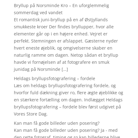
Bryllup på Norsminde Kro – En uforglemmelig
sommerdag ved vandet
Et romantisk juni-bryllup på en af Østjyllands
smukkeste kroer Der findes bryllupper, hvor alle
elementer går op i en højere enhed. Vejret er
perfekt. Stemningen er afslappet. Gæsterne nyder
hvert eneste øjeblik, og omgivelserne skaber en
naturlig ramme om dagen. Netop sådan et bryllup
havde vi fornøjelsen af at fotografere en smuk
junidag på Norsminde […]
Heldags bryllupsfotografering – fordele
Læs om heldags bryllupsfotografering fordele, og
hvorfor fuld dækning giver ro, flere ægte øjeblikke og
en stærkere fortælling om dagen. Indlægget Heldags
bryllupsfotografering – fordele blev først udgivet på
Vores Store Dag.
Kan man få gode billeder uden posering?
Kan man få gode billeder uden posering? Ja - med
den rette fotograf, timing og ro kan billederne blive