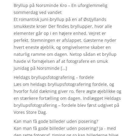
Bryllup på Norsminde Kro – En uforglemmelig
sommerdag ved vandet
Et romantisk juni-bryllup på en af Østjyllands
smukkeste kroer Der findes bryllupper, hvor alle
elementer går op i en højere enhed. Vejret er
perfekt. Stemningen er afslappet. Gæsterne nyder
hvert eneste øjeblik, og omgivelserne skaber en
naturlig ramme om dagen. Netop sådan et bryllup
havde vi fornøjelsen af at fotografere en smuk
junidag på Norsminde […]
Heldags bryllupsfotografering – fordele
Læs om heldags bryllupsfotografering fordele, og
hvorfor fuld dækning giver ro, flere ægte øjeblikke og
en stærkere fortælling om dagen. Indlægget Heldags
bryllupsfotografering – fordele blev først udgivet på
Vores Store Dag.
Kan man få gode billeder uden posering?
Kan man få gode billeder uden posering? Ja - med
den rette fotograf, timing og ro kan billederne blive