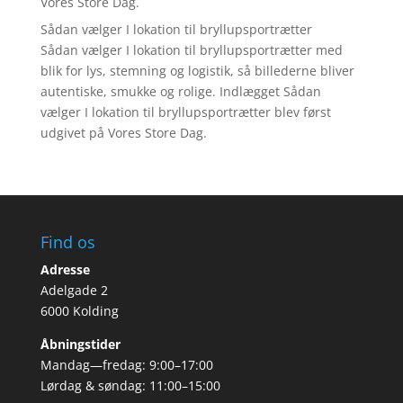
Vores Store Dag.
Sådan vælger I lokation til bryllupsportrætter
Sådan vælger I lokation til bryllupsportrætter med
blik for lys, stemning og logistik, så billederne bliver
autentiske, smukke og rolige. Indlægget Sådan
vælger I lokation til bryllupsportrætter blev først
udgivet på Vores Store Dag.
Find os
Adresse
Adelgade 2
6000 Kolding
Åbningstider
Mandag—fredag: 9:00–17:00
Lørdag & søndag: 11:00–15:00