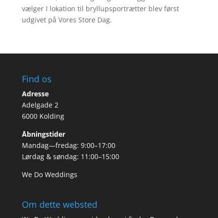
vælger I lokation til bryllupsportrætter blev først
udgivet på Vores Store Dag.
Find os
Adresse
Adelgade 2
6000 Kolding
Åbningstider
Mandag—fredag: 9:00–17:00
Lørdag & søndag: 11:00–15:00
We Do Weddings
Om dette websted