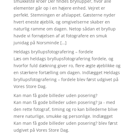
smukkeste kroer Der findes bryllupper, hvor alle
elementer går op i en højere enhed. Vejret er
perfekt. Stemningen er afslappet. Gæsterne nyder
hvert eneste øjeblik, og omgivelserne skaber en
naturlig ramme om dagen. Netop sådan et bryllup
havde vi fornøjelsen af at fotografere en smuk
junidag på Norsminde […]
Heldags bryllupsfotografering – fordele
Læs om heldags bryllupsfotografering fordele, og
hvorfor fuld dækning giver ro, flere ægte øjeblikke og
en stærkere fortælling om dagen. Indlægget Heldags
bryllupsfotografering – fordele blev først udgivet på
Vores Store Dag.
Kan man få gode billeder uden posering?
Kan man få gode billeder uden posering? Ja - med
den rette fotograf, timing og ro kan billederne blive
mere naturlige, smukke og personlige. Indlægget
Kan man få gode billeder uden posering? blev først
udgivet på Vores Store Dag.