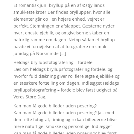
Et romantisk juni-bryllup på en af Østjyllands
smukkeste kroer Der findes bryllupper, hvor alle
elementer går op i en højere enhed. Vejret er
perfekt. Stemningen er afslappet. Gæsterne nyder
hvert eneste øjeblik, og omgivelserne skaber en
naturlig ramme om dagen. Netop sådan et bryllup
havde vi fornøjelsen af at fotografere en smuk
junidag på Norsminde […]
Heldags bryllupsfotografering – fordele
Læs om heldags bryllupsfotografering fordele, og
hvorfor fuld dækning giver ro, flere ægte øjeblikke og
en stærkere fortælling om dagen. Indlægget Heldags
bryllupsfotografering – fordele blev først udgivet på
Vores Store Dag.
Kan man få gode billeder uden posering?
Kan man få gode billeder uden posering? Ja - med
den rette fotograf, timing og ro kan billederne blive
mere naturlige, smukke og personlige. Indlægget
Kan man få gode billeder uden posering? blev først