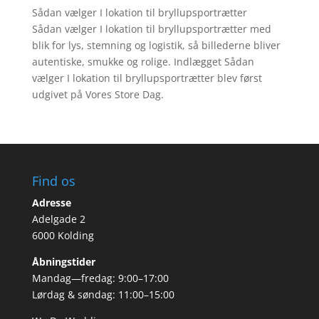
Sådan vælger I lokation til bryllupsportrætter
Sådan vælger I lokation til bryllupsportrætter med
blik for lys, stemning og logistik, så billederne bliver
autentiske, smukke og rolige. Indlægget Sådan
vælger I lokation til bryllupsportrætter blev først
udgivet på Vores Store Dag.
Find os
Adresse
Adelgade 2
6000 Kolding
Åbningstider
Mandag—fredag: 9:00–17:00
Lørdag & søndag: 11:00–15:00