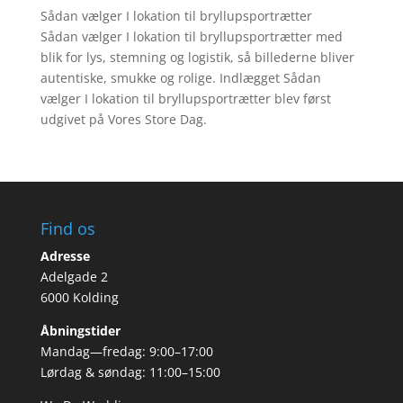
Sådan vælger I lokation til bryllupsportrætter
Sådan vælger I lokation til bryllupsportrætter med
blik for lys, stemning og logistik, så billederne bliver
autentiske, smukke og rolige. Indlægget Sådan
vælger I lokation til bryllupsportrætter blev først
udgivet på Vores Store Dag.
Find os
Adresse
Adelgade 2
6000 Kolding
Åbningstider
Mandag—fredag: 9:00–17:00
Lørdag & søndag: 11:00–15:00