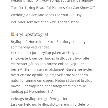
Wedding Tips 101: How To Have A Great Ceremony
Tips For Taking Beautiful Pictures You Can Show Off
Wedding Advice And Ideas For Your Big Day
Det lyder som lidt af en kærlighedshistorie
Bryllupsfotograf
Bryllup på Norsminde Kro – En uforglemmelig
sommerdag ved vandet
Et romantisk juni-bryllup på en af Østjyllands
smukkeste kroer Der findes bryllupper, hvor alle
elementer går op i en højere enhed. Vejret er
perfekt. Stemningen er afslappet. Gæsterne nyder
hvert eneste øjeblik, og omgivelserne skaber en
naturlig ramme om dagen. Netop sådan et bryllup
havde vi fornøjelsen af at fotografere en smuk
junidag på Norsminde […]
Heldags bryllupsfotografering – fordele
Læs om heldags bryllupsfotografering fordele, og