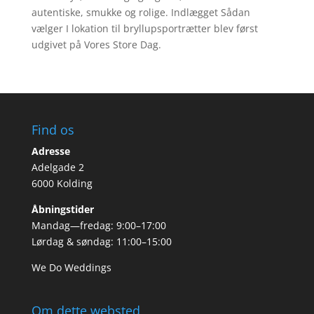
autentiske, smukke og rolige. Indlægget Sådan
vælger I lokation til bryllupsportrætter blev først
udgivet på Vores Store Dag.
Find os
Adresse
Adelgade 2
6000 Kolding
Åbningstider
Mandag—fredag: 9:00–17:00
Lørdag & søndag: 11:00–15:00
We Do Weddings
Om dette websted